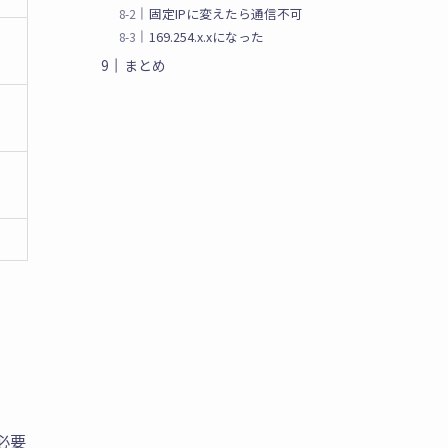
固定IPに変えたら通信不可
169.254.x.xになった
まとめ
）
必要