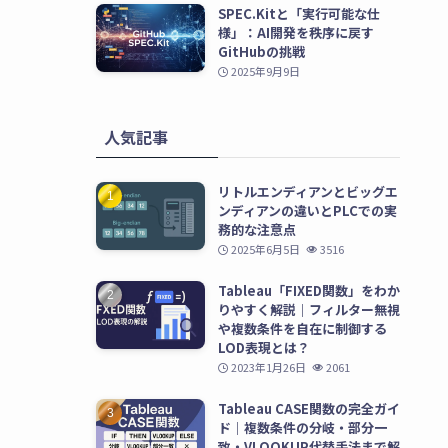
SPEC.Kitと「実行可能な仕
様」：AI開発を秩序に戻す
GitHubの挑戦
2025年9月9日
人気記事
リトルエンディアンとビッグエ
ンディアンの違いとPLCでの実
務的な注意点
2025年6月5日
3516
Tableau「FIXED関数」をわか
りやすく解説｜フィルター無視
や複数条件を自在に制御する
LOD表現とは？
2023年1月26日
2061
Tableau CASE関数の完全ガイ
ド｜複数条件の分岐・部分一
致・VLOOKUP代替手法まで解