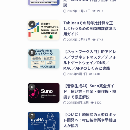
説
2022年11月27日
1937
Tableauでの前年比計算を正
しく行うためのABS関数徹底活
用ガイド
2022年12月31日
1743
【ネットワーク入門】IPアドレ
ス／サブネットマスク／デフォ
ルトゲートウェイ／DNS／
MAC／ARPのしくみと実践
2025年9月7日
1430
【音楽生成AI】Suno完全ガイ
ド｜使い方・料金・著作権・機
能まで徹底解説
2025年6月16日
1422
【ついに】純国産の人型ロボッ
ト開発へ：村田製作所や早稲田
大が協力