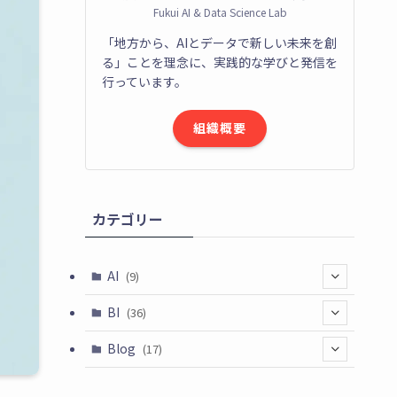
Fukui AI & Data Science Lab
「地方から、AIとデータで新しい未来を創
る」ことを理念に、実践的な学びと発信を
行っています。
組織概要
カテゴリー
AI
(9)
(1)
BI
(36)
(2)
(35)
Blog
(17)
(5)
(6)