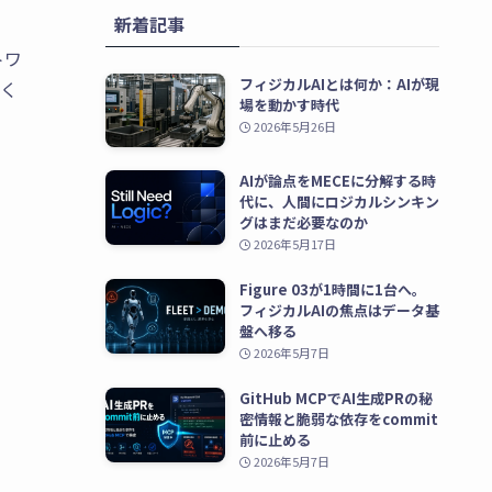
新着記事
(10)
トワ
フィジカルAIとは何か：AIが現
深く
場を動かす時代
2026年5月26日
AIが論点をMECEに分解する時
代に、人間にロジカルシンキン
グはまだ必要なのか
2026年5月17日
Figure 03が1時間に1台へ。
フィジカルAIの焦点はデータ基
盤へ移る
2026年5月7日
GitHub MCPでAI生成PRの秘
密情報と脆弱な依存をcommit
前に止める
2026年5月7日