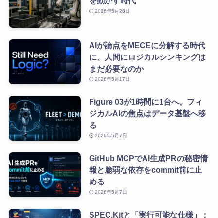
を動かす時代
2026年5月26日
AIが論点をMECEに分解する時代
に、人間にロジカルシンキングは
まだ必要なのか
2026年5月17日
Figure 03が1時間に1台へ。フィ
ジカルAIの焦点はデータ基盤へ移
る
2026年5月7日
GitHub MCPでAI生成PRの秘密情
報と脆弱な依存をcommit前に止
める
2026年5月7日
SPEC.Kitと「実行可能な仕様」：