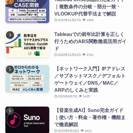
｜複数条件の分岐・部分一致・
VLOOKUP代替手法まで解説
2022年11月27日
1934
Tableauでの前年比計算を正しく
行うためのABS関数徹底活用ガイ
ド
2022年12月31日
1741
【ネットワーク入門】IPアドレス
／サブネットマスク／デフォルト
ゲートウェイ／DNS／MAC／
ARPのしくみと実践
2025年9月7日
1425
【音楽生成AI】Suno完全ガイド
｜使い方・料金・著作権・機能ま
で徹底解説
2025年6月16日
1421