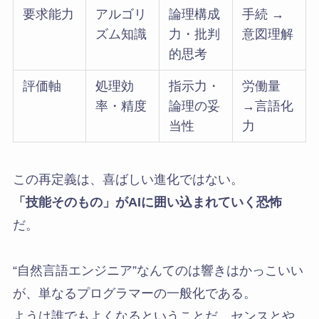
要求能力
アルゴリ
論理構成
手続 →
ズム知識
力・批判
意図理解
的思考
評価軸
処理効
指示力・
労働量
率・精度
論理の妥
→言語化
当性
力
この再定義は、喜ばしい進化ではない。
「技能そのもの」がAIに囲い込まれていく恐怖
だ。
“自然言語エンジニア”なんてのは響きはかっこいい
が、単なるプログラマーの一般化である。
ようは誰でもよくなるということだ。センスとや