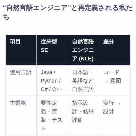
“自然言語エンジニア”と再定義される私た
ち
項目
従来型
自然言語
差分
SE
エンジニ
ア (NLE)
使用言語
Java /
日本語・
コード
Python /
英語など
→ 意図
C# / C++
自然言語
主業務
要件定
指示設
実行 →
義・実
計・結果
設計
装・テス
評価
ト