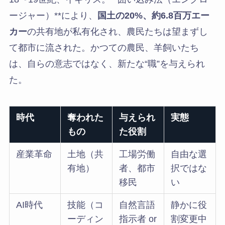
ージャー）**により、
国土の20%、約6.8百万エー
カー
の共有地が私有化され、農民たちは望まずし
て都市に流された。かつての農民、羊飼いたち
は、自らの意志ではなく、新たな“職”を与えられ
た。
時代
奪われた
与えられ
実態
もの
た役割
産業革命
土地（共
工場労働
自由な選
有地）
者、都市
択ではな
移民
い
AI時代
技能（コ
自然言語
静かに役
ーディン
指示者 or
割変更中