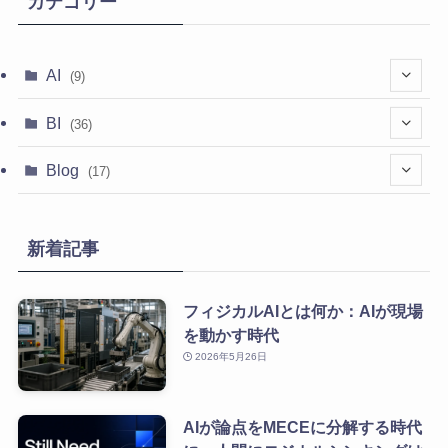
カテゴリー
AI
(9)
(1)
BI
(36)
(2)
(35)
Blog
(17)
(5)
(6)
新着記事
(10)
フィジカルAIとは何か：AIが現場
を動かす時代
2026年5月26日
AIが論点をMECEに分解する時代