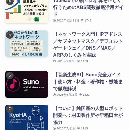
Tableauでの前年比計算を正しく
行うためのABS関数徹底活用ガイ
ド
2022年12月31日
1742
【ネットワーク入門】IPアドレス
／サブネットマスク／デフォルト
ゲートウェイ／DNS／MAC／
ARPのしくみと実践
2025年9月7日
1429
【音楽生成AI】Suno完全ガイド
｜使い方・料金・著作権・機能ま
で徹底解説
2025年6月16日
1422
【ついに】純国産の人型ロボット
開発へ：村田製作所や早稲田大が
協力
2025年7月1日
1315