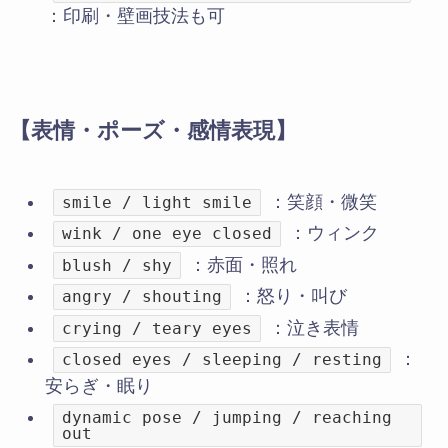
：印刷・壁画技法も可
【表情・ポーズ・感情表現】
：笑顔・微笑
smile / light smile
：ウィンク
wink / one eye closed
：赤面・照れ
blush / shy
：怒り・叫び
angry / shouting
：泣き表情
crying / teary eyes
：
closed eyes / sleeping / resting
安らぎ・眠り
dynamic pose / jumping / reaching
out