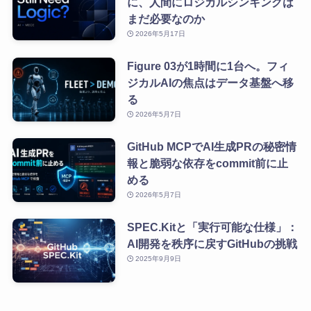
に、人間にロジカルシンキングは
まだ必要なのか
2026年5月17日
Figure 03が1時間に1台へ。フィ
ジカルAIの焦点はデータ基盤へ移
る
2026年5月7日
GitHub MCPでAI生成PRの秘密情
報と脆弱な依存をcommit前に止
める
2026年5月7日
SPEC.Kitと「実行可能な仕様」：
AI開発を秩序に戻すGitHubの挑戦
2025年9月9日