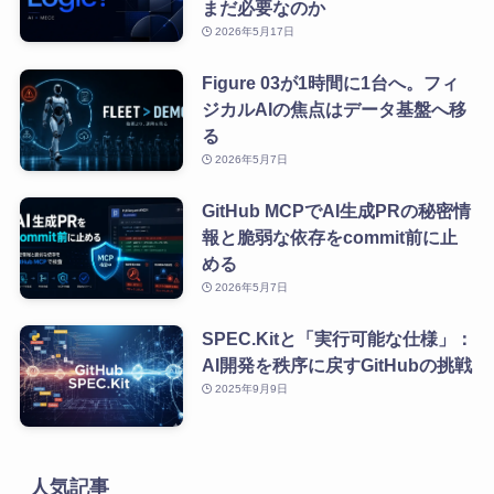
まだ必要なのか
2026年5月17日
Figure 03が1時間に1台へ。フィ
ジカルAIの焦点はデータ基盤へ移
る
2026年5月7日
GitHub MCPでAI生成PRの秘密情
報と脆弱な依存をcommit前に止
める
2026年5月7日
SPEC.Kitと「実行可能な仕様」：
AI開発を秩序に戻すGitHubの挑戦
2025年9月9日
人気記事