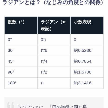
ラジアンとは？（なじみの角度との関係）
度数（°）
ラジアン（π
小数表現
表記）
0°
0π
0
30°
π/6
約0.5236
45°
π/4
約0.7854
90°
π/2
約1.5708
180°
π
約3.1416
ラジアンとは、「円の半径と同じ長