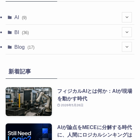
AI
(9)
(1)
BI
(36)
(2)
(35)
Blog
(17)
(5)
(6)
新着記事
(10)
フィジカルAIとは何か：AIが現場
を動かす時代
2026年5月26日
AIが論点をMECEに分解する時代
に、人間にロジカルシンキングは