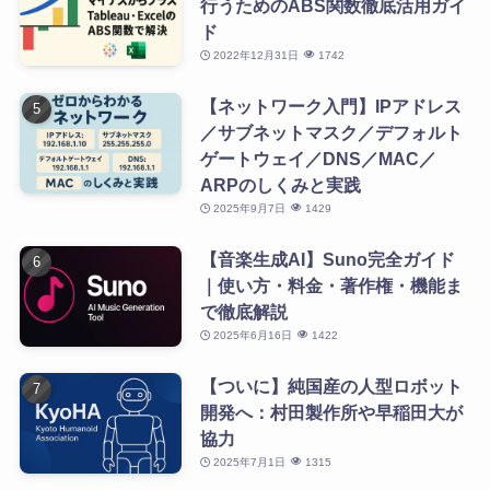
行うためのABS関数徹底活用ガイ
ド
2022年12月31日
1742
【ネットワーク入門】IPアドレス
／サブネットマスク／デフォルト
ゲートウェイ／DNS／MAC／
ARPのしくみと実践
2025年9月7日
1429
【音楽生成AI】Suno完全ガイド
｜使い方・料金・著作権・機能ま
で徹底解説
2025年6月16日
1422
【ついに】純国産の人型ロボット
開発へ：村田製作所や早稲田大が
協力
2025年7月1日
1315