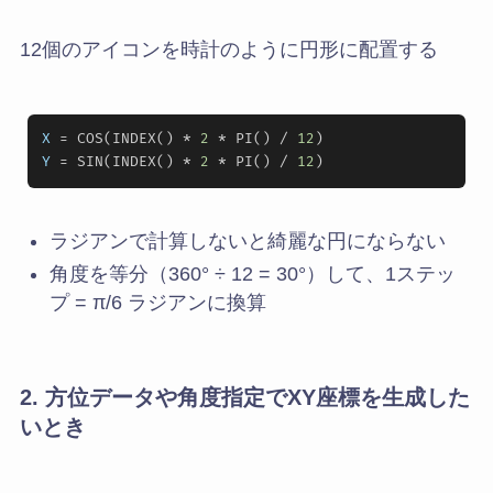
12個のアイコンを時計のように円形に配置する
X
 = COS(INDEX() * 
2
 * PI() / 
12
Y
 = SIN(INDEX() * 
2
 * PI() / 
12
ラジアンで計算しないと綺麗な円にならない
角度を等分（360° ÷ 12 = 30°）して、1ステッ
プ = π/6 ラジアンに換算
2. 方位データや角度指定でXY座標を生成した
いとき