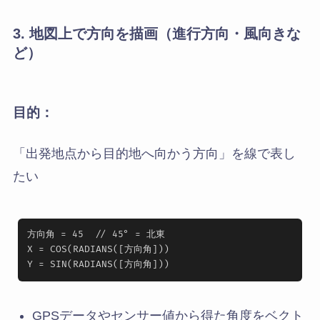
3. 地図上で方向を描画（進行方向・風向きな
ど）
目的：
「出発地点から目的地へ向かう方向」を線で表し
たい
方向角 = 45  // 45° = 北東

X = COS(RADIANS([方向角]))

GPSデータやセンサー値から得た角度をベクト